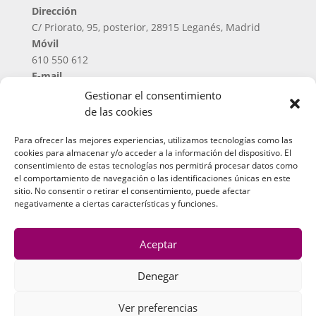
Dirección
C/ Priorato, 95, posterior, 28915 Leganés, Madrid
Móvil
610 550 612
E-mail
despacho@albenizabogados.com
Gestionar el consentimiento
de las cookies
Enlaces de Interés
Para ofrecer las mejores experiencias, utilizamos tecnologías como las
cookies para almacenar y/o acceder a la información del dispositivo. El
Noticias Jurídicas
consentimiento de estas tecnologías nos permitirá procesar datos como
el comportamiento de navegación o las identificaciones únicas en este
BOP de Madrid
sitio. No consentir o retirar el consentimiento, puede afectar
negativamente a ciertas características y funciones.
BOE
MIRGAR 2003
Aceptar
Denegar
Ver preferencias